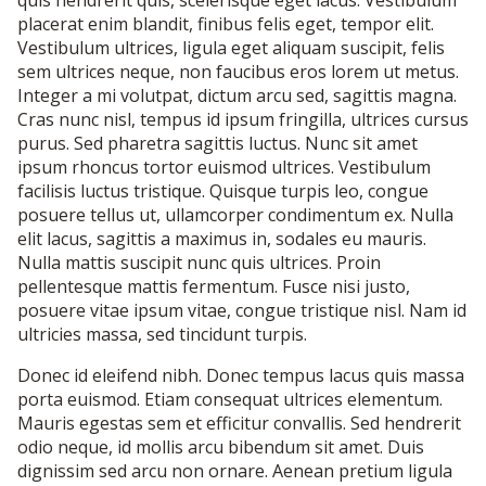
quis hendrerit quis, scelerisque eget lacus. Vestibulum
placerat enim blandit, finibus felis eget, tempor elit.
Vestibulum ultrices, ligula eget aliquam suscipit, felis
sem ultrices neque, non faucibus eros lorem ut metus.
Integer a mi volutpat, dictum arcu sed, sagittis magna.
Cras nunc nisl, tempus id ipsum fringilla, ultrices cursus
purus. Sed pharetra sagittis luctus. Nunc sit amet
ipsum rhoncus tortor euismod ultrices. Vestibulum
facilisis luctus tristique. Quisque turpis leo, congue
posuere tellus ut, ullamcorper condimentum ex. Nulla
elit lacus, sagittis a maximus in, sodales eu mauris.
Nulla mattis suscipit nunc quis ultrices. Proin
pellentesque mattis fermentum. Fusce nisi justo,
posuere vitae ipsum vitae, congue tristique nisl. Nam id
ultricies massa, sed tincidunt turpis.
Donec id eleifend nibh. Donec tempus lacus quis massa
porta euismod. Etiam consequat ultrices elementum.
Mauris egestas sem et efficitur convallis. Sed hendrerit
odio neque, id mollis arcu bibendum sit amet. Duis
dignissim sed arcu non ornare. Aenean pretium ligula