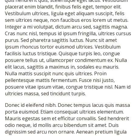
quis hendrerit quis, scelerisque eget lacus. Vestibulum
placerat enim blandit, finibus felis eget, tempor elit.
Vestibulum ultrices, ligula eget aliquam suscipit, felis
sem ultrices neque, non faucibus eros lorem ut metus.
Integer a mi volutpat, dictum arcu sed, sagittis magna.
Cras nunc nisl, tempus id ipsum fringilla, ultrices cursus
purus. Sed pharetra sagittis luctus. Nunc sit amet
ipsum rhoncus tortor euismod ultrices. Vestibulum
facilisis luctus tristique. Quisque turpis leo, congue
posuere tellus ut, ullamcorper condimentum ex. Nulla
elit lacus, sagittis a maximus in, sodales eu mauris.
Nulla mattis suscipit nunc quis ultrices. Proin
pellentesque mattis fermentum. Fusce nisi justo,
posuere vitae ipsum vitae, congue tristique nisl. Nam id
ultricies massa, sed tincidunt turpis.
Donec id eleifend nibh. Donec tempus lacus quis massa
porta euismod. Etiam consequat ultrices elementum.
Mauris egestas sem et efficitur convallis. Sed hendrerit
odio neque, id mollis arcu bibendum sit amet. Duis
dignissim sed arcu non ornare. Aenean pretium ligula