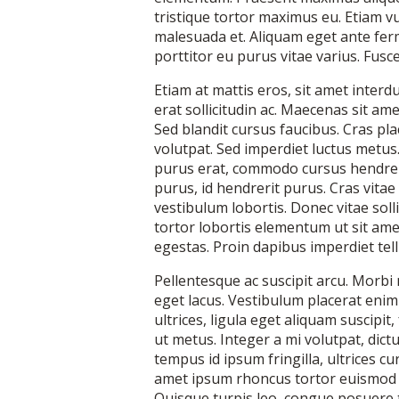
tristique tortor maximus eu. Etiam vu
malesuada et. Aliquam eget ante fe
porttitor eu purus vitae varius. Fusce
Etiam at mattis eros, sit amet interdu
erat sollicitudin ac. Maecenas sit am
Sed blandit cursus faucibus. Cras pla
volutpat. Sed imperdiet luctus metus
purus erat, commodo cursus hendreri
purus, id hendrerit purus. Cras vitae
vestibulum lobortis. Donec vitae solli
tortor lobortis elementum ut sit am
egestas. Proin dapibus imperdiet tell
Pellentesque ac suscipit arcu. Morbi m
eget lacus. Vestibulum placerat enim 
ultrices, ligula eget aliquam suscipit
ut metus. Integer a mi volutpat, dict
tempus id ipsum fringilla, ultrices cu
amet ipsum rhoncus tortor euismod ult
Quisque turpis leo, congue posuere t