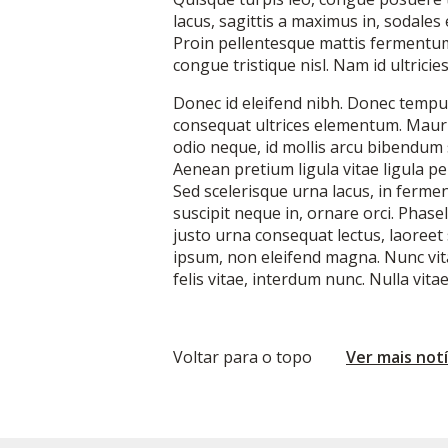
lacus, sagittis a maximus in, sodales 
Proin pellentesque mattis fermentum.
congue tristique nisl. Nam id ultricie
Donec id eleifend nibh. Donec tempu
consequat ultrices elementum. Mauris
odio neque, id mollis arcu bibendum 
Aenean pretium ligula vitae ligula p
Sed scelerisque urna lacus, in ferme
suscipit neque in, ornare orci. Phase
justo urna consequat lectus, laoree
ipsum, non eleifend magna. Nunc vita
felis vitae, interdum nunc. Nulla vita
Voltar para o topo
Ver mais notí