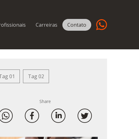
rofissionais
Carreiras
Contato
Tag 01
Tag 02
Share