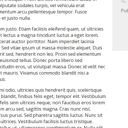
lputate sodales turpis, vel vehicula erat
Pub
rmentum arcu pellentesque tempor. Fusce
 et justo nulla.
m justo. Etiam facilisis eleifend quam, ut ultricies
et lectus a magna tincidunt luctus a eget lorem.
cerat auctor porttitor. Nam imperdiet lacinia
. Sed vitae ipsum ut massa molestie aliquet. Duis
t sed, hendrerit non leo. Proin sed elementum
 euismod tellus. Donec porta libero sed
citudin eros, ut volutpat massa. Donec id velit nec
et mauris. Vivamus commodo blandit nisi a
us.
i odio, ultricies quis hendrerit quis, scelerisque
blandit, finibus felis eget, tempor elit. Vestibulum
, felis sem ultrices neque, non faucibus eros lorem
um arcu sed, sagittis magna. Cras nunc nisl,
rsus purus. Sed pharetra sagittis luctus. Nunc sit
rices. Vestibulum facilisis luctus tristique.
ellus ut, ullamcorper condimentum ex. Nulla elit