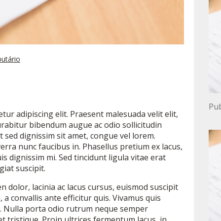
butário
Pub
ur adipiscing elit. Praesent malesuada velit elit,
Curabitur bibendum augue ac odio sollicitudin
t sed dignissim sit amet, congue vel lorem.
erra nunc faucibus in. Phasellus pretium ex lacus,
s dignissim mi. Sed tincidunt ligula vitae erat
iat suscipit.
n dolor, lacinia ac lacus cursus, euismod suscipit
 convallis ante efficitur quis. Vivamus quis
na. Nulla porta odio rutrum neque semper
tristique. Proin ultrices fermentum lacus, in