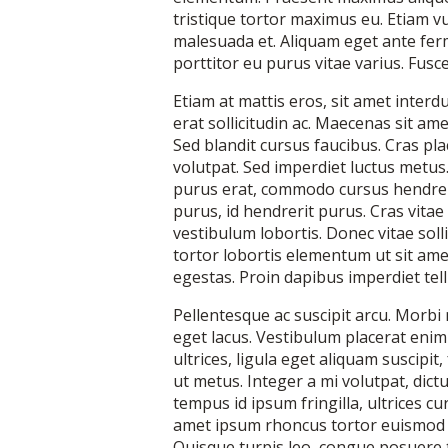
tristique tortor maximus eu. Etiam vu
malesuada et. Aliquam eget ante fe
porttitor eu purus vitae varius. Fusce
Etiam at mattis eros, sit amet interdu
erat sollicitudin ac. Maecenas sit am
Sed blandit cursus faucibus. Cras pla
volutpat. Sed imperdiet luctus metus
purus erat, commodo cursus hendreri
purus, id hendrerit purus. Cras vitae
vestibulum lobortis. Donec vitae solli
tortor lobortis elementum ut sit am
egestas. Proin dapibus imperdiet tell
Pellentesque ac suscipit arcu. Morbi m
eget lacus. Vestibulum placerat enim 
ultrices, ligula eget aliquam suscipit
ut metus. Integer a mi volutpat, dict
tempus id ipsum fringilla, ultrices cu
amet ipsum rhoncus tortor euismod ult
Quisque turpis leo, congue posuere t