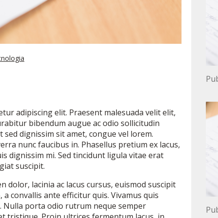
nologia
Pub
ur adipiscing elit. Praesent malesuada velit elit,
Curabitur bibendum augue ac odio sollicitudin
t sed dignissim sit amet, congue vel lorem.
erra nunc faucibus in. Phasellus pretium ex lacus,
s dignissim mi. Sed tincidunt ligula vitae erat
iat suscipit.
n dolor, lacinia ac lacus cursus, euismod suscipit
 convallis ante efficitur quis. Vivamus quis
na. Nulla porta odio rutrum neque semper
Pub
tristique. Proin ultrices fermentum lacus, in