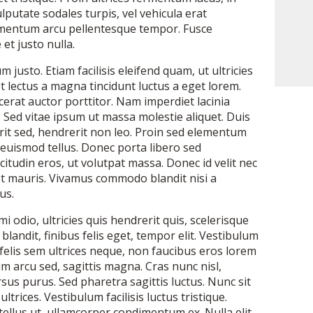
lputate sodales turpis, vel vehicula erat
rmentum arcu pellentesque tempor. Fusce
 et justo nulla.
m justo. Etiam facilisis eleifend quam, ut ultricies
et lectus a magna tincidunt luctus a eget lorem.
cerat auctor porttitor. Nam imperdiet lacinia
. Sed vitae ipsum ut massa molestie aliquet. Duis
t sed, hendrerit non leo. Proin sed elementum
 euismod tellus. Donec porta libero sed
citudin eros, ut volutpat massa. Donec id velit nec
et mauris. Vivamus commodo blandit nisi a
us.
i odio, ultricies quis hendrerit quis, scelerisque
blandit, finibus felis eget, tempor elit. Vestibulum
, felis sem ultrices neque, non faucibus eros lorem
um arcu sed, sagittis magna. Cras nunc nisl,
rsus purus. Sed pharetra sagittis luctus. Nunc sit
rices. Vestibulum facilisis luctus tristique.
ellus ut, ullamcorper condimentum ex. Nulla elit