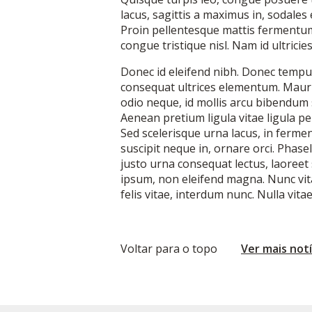
lacus, sagittis a maximus in, sodales 
Proin pellentesque mattis fermentum.
congue tristique nisl. Nam id ultricie
Donec id eleifend nibh. Donec tempu
consequat ultrices elementum. Mauris
odio neque, id mollis arcu bibendum 
Aenean pretium ligula vitae ligula p
Sed scelerisque urna lacus, in ferme
suscipit neque in, ornare orci. Phase
justo urna consequat lectus, laoree
ipsum, non eleifend magna. Nunc vita
felis vitae, interdum nunc. Nulla vita
Voltar para o topo
Ver mais notí