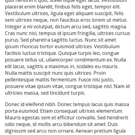
quis hendrerit quis, scelerisque eget lacus. Vestibulum
placerat enim blandit, finibus felis eget, tempor elit.
Vestibulum ultrices, ligula eget aliquam suscipit, felis
sem ultrices neque, non faucibus eros lorem ut metus.
Integer a mi volutpat, dictum arcu sed, sagittis magna.
Cras nunc nisl, tempus id ipsum fringilla, ultrices cursus
purus. Sed pharetra sagittis luctus. Nunc sit amet
ipsum rhoncus tortor euismod ultrices. Vestibulum
facilisis luctus tristique. Quisque turpis leo, congue
posuere tellus ut, ullamcorper condimentum ex. Nulla
elit lacus, sagittis a maximus in, sodales eu mauris.
Nulla mattis suscipit nunc quis ultrices. Proin
pellentesque mattis fermentum. Fusce nisi justo,
posuere vitae ipsum vitae, congue tristique nisl. Nam id
ultricies massa, sed tincidunt turpis.
Donec id eleifend nibh. Donec tempus lacus quis massa
porta euismod. Etiam consequat ultrices elementum.
Mauris egestas sem et efficitur convallis. Sed hendrerit
odio neque, id mollis arcu bibendum sit amet. Duis
dignissim sed arcu non ornare. Aenean pretium ligula